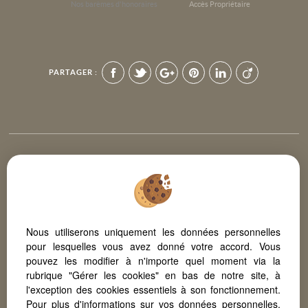
Nos barèmes d'honoraires
Accès Propriétaire
PARTAGER :
Afin de vous offrir un confort de lecture permanent, depuis votre PC,
votre tablette ou votre smartphone, notre site s’adapte
automatiquement aux différents types d'écrans
Nous utiliserons uniquement les données personnelles
pour lesquelles vous avez donné votre accord. Vous
Logiciel transaction
pouvez les modifier à n'importe quel moment via la
Création site internet immobilier
rubrique "Gérer les cookies" en bas de notre site, à
Référencement site immobilier
l'exception des cookies essentiels à son fonctionnement.
Pour plus d'informations sur vos données personnelles,