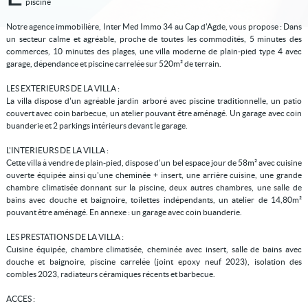
piscine
Notre agence immobilière, Inter Med Immo 34 au Cap d'Agde, vous propose : Dans
un secteur calme et agréable, proche de toutes les commodités, 5 minutes des
commerces, 10 minutes des plages, une villa moderne de plain-pied type 4 avec
garage, dépendance et piscine carrelée sur 520m² de terrain.
LES EXTERIEURS DE LA VILLA :
La villa dispose d'un agréable jardin arboré avec piscine traditionnelle, un patio
couvert avec coin barbecue, un atelier pouvant être aménagé. Un garage avec coin
buanderie et 2 parkings intérieurs devant le garage.
L'INTERIEURS DE LA VILLA :
Cette villa à vendre de plain-pied, dispose d'un bel espace jour de 58m² avec cuisine
ouverte équipée ainsi qu'une cheminée + insert, une arrière cuisine, une grande
chambre climatisée donnant sur la piscine, deux autres chambres, une salle de
bains avec douche et baignoire, toilettes indépendants, un atelier de 14,80m²
pouvant être aménagé. En annexe : un garage avec coin buanderie.
LES PRESTATIONS DE LA VILLA :
Cuisine équipée, chambre climatisée, cheminée avec insert, salle de bains avec
douche et baignoire, piscine carrelée (joint epoxy neuf 2023), isolation des
combles 2023, radiateurs céramiques récents et barbecue.
ACCES :