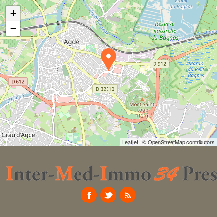
+
−
Leaflet
| © OpenStreetMap contributors