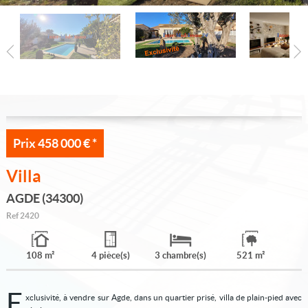
Qui sommes-nous ?
Vous recherchez
Accès propriétaire
Accès vers Immosud
Prix
458 000 €
*
Villa
AGDE (34300)
Ref
2420
108 m²
4 pièce(s)
3 chambre(s)
521 m²
E
xclusivité, à vendre sur Agde, dans un quartier prisé, villa de plain-pied avec