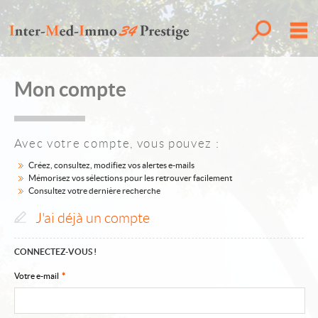
Toutes nos o
M
Villas
Mon compte
Appartements
Propriétés
Avec votre compte, vous pouvez :
Marinas
Créez, consultez, modifiez vos alertes e-mails
Mémorisez vos sélections pour les retrouver facilement
Contact
Consultez votre dernière recherche
J'ai déjà un compte
Mes sélections
0
Accueil
CONNECTEZ-VOUS !
Alerte email
Votre e-mail
*
Estimer votre bien