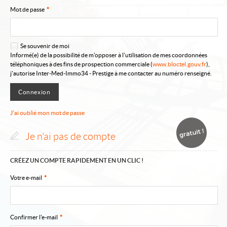
Qui sommes-nous ?
Mot de passe
*
Vous recherchez
Se souvenir de moi
Accès propriétaire
Informé(e) de la possibilité de m'opposer à l'utilisation de mes coordonnées
téléphoniques à des fins de prospection commerciale (
www.bloctel.gouv.fr
),
Accès vers Immosud
j'autorise Inter-Med-Immo34 - Prestige à me contacter au numéro renseigné.
J'ai oublié mon mot de passe
Je n'ai pas de compte
CRÉEZ UN COMPTE RAPIDEMENT EN UN CLIC !
Votre e-mail
*
Confirmer l'e-mail
*