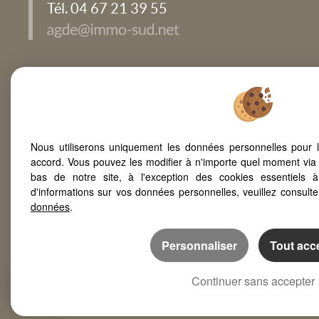
Tél. 04 67 21 39 55
Mentions Légales
Politique de protection des données
Gérer les cookie
Accès Propriétaire
Nous utiliserons uniquement les données personnelles pour 
accord. Vous pouvez les modifier à n'importe quel moment via 
Afin de vous offrir un confort de lecture permanent, depuis v
bas de notre site, à l'exception des cookies essentiels 
smartphone, notre site s’adapte automatiquement aux différ
d'informations sur vos données personnelles, veuillez consult
données
.
Personnaliser
Tout acc
Continuer sans accepter