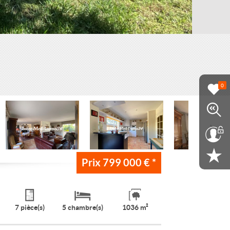
0
Prix
799 000 €
*
7 pièce(s)
5 chambre(s)
1036 m²