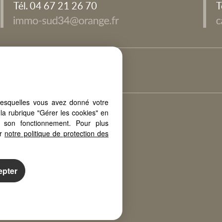
Tél. 04 67 21 26 70
T
s
Nos barèmes d'honoraires
lesquelles vous avez donné votre
la rubrique "Gérer les cookies" en
otre PC, votre tablette ou votre
à son fonctionnement. Pour plus
ents types d'écrans
er
notre politique de protection des
epter