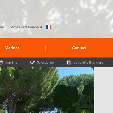
ire
Accès vers Immosud
Marinas
Contact
Imprimer
Sélectionner
Calculette financière