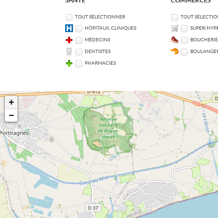
SANTÉ
COMMERCES
TOUT SÉLECTIONNER
TOUT SÉLECTI
HÔPITAUX, CLINIQUES
SUPER/HYP
MÉDECINS
BOUCHERIE
DENTISTES
BOULANGER
PHARMACIES
+
−