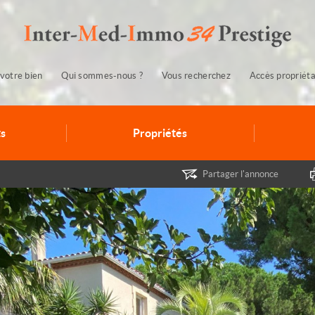
votre bien
Qui sommes-nous ?
Vous recherchez
Accès propriéta
s
Propriétés
Partager l'annonce