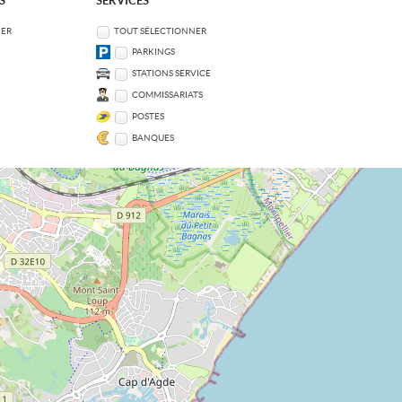
S
SERVICES
NER
TOUT SÉLECTIONNER
PARKINGS
STATIONS SERVICE
COMMISSARIATS
POSTES
BANQUES