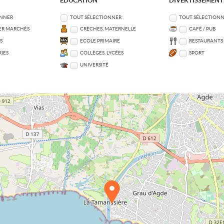
EDUCATION
DIVERTISSEMENT
ONNER
TOUT SÉLECTIONNER
TOUT SÉLECTION
ER MARCHÉS
CRÈCHES, MATERNELLE
CAFÉ / PUB
S
ECOLE PRIMAIRE
RESTAURANTS
IES
COLLÈGES, LYCÉES
SPORT
UNIVERSITÉ