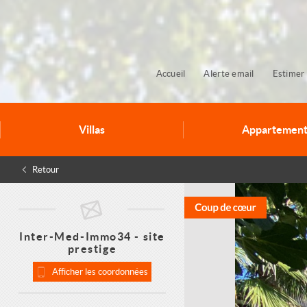
Accueil
Alerte email
Estimer 
Villas
Appartement
Retour
Inter-Med-Immo34 - site
prestige
Afficher les coordonnées