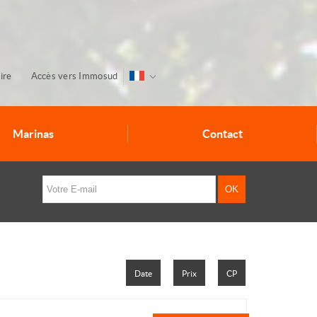
ire
Accès vers Immosud
Marinas
Contact
Date
Prix
CP