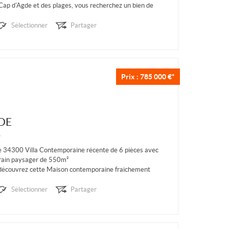
ap d'Agde et des plages, vous recherchez un bien de
ruction hors normes, cette maison est faite pour...
Sélectionner
Partager
Prix : 785 000 €*
DE
 34300 Villa Contemporaine récente de 6 pièces avec
rrain paysager de 550m²
découvrez cette Maison contemporaine fraichement
 2024) en RT2020. Cette Villa récente composée de 6...
Sélectionner
Partager