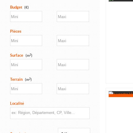
Budget
(€)
Pièces
2
Surface
(m
)
2
Terrain
(m
)
Localité