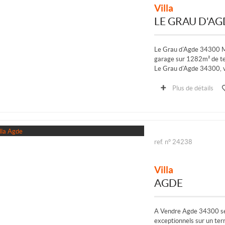
Villa
LE GRAU D'AG
Le Grau d'Agde 34300 Ma
garage sur 1282m² de te
Le Grau d'Agde 34300, vi
1282m²
Plus de détails
Située dans un environn
ref. n° 24238
Villa
AGDE
A Vendre Agde 34300 sec
exceptionnels sur un ter