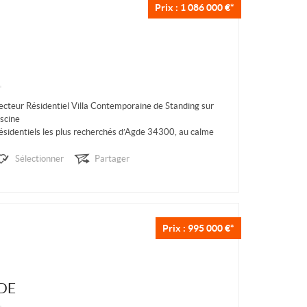
Prix : 1 086 000 €*
teur Résidentiel Villa Contemporaine de Standing sur
iscine
résidentiels les plus recherchés d’Agde 34300, au calme
à proximité immédiate des commodités, découvrez...
Sélectionner
Partager
Prix : 995 000 €*
DE