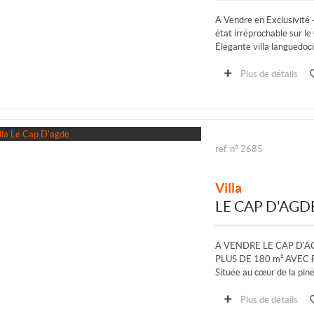
A Vendre en Exclusivité 
état irréprochable sur 
Élégante villa languedoc
34300, littoral agathois
Plus de détails
Au cœur d’un environneme
ref. n° 2685
Villa
LE CAP D'AGD
A VENDRE LE CAP D'A
PLUS DE 180 m² AVEC 
Située au cœur de la pin
calme et recherché, à pr
Plus de détails