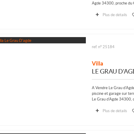
Agde 34300, proche du C
grande qualité, une const
Plus de détails
ref. n° 25184
Villa
LE GRAU D'AG
A Vendre Le Grau d'Agde
piscine et garage sur te
Le Grau d'Agde 34300, 
terminée (achèvement en
Plus de détails