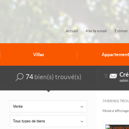
Accueil
Alerte email
Estimer 
Villas
Appartement
Cré
74
bien(s) trouvé(s)
selon
74
BIEN(S) TRO
Vente
Mode d’affichage 
Tous types de biens