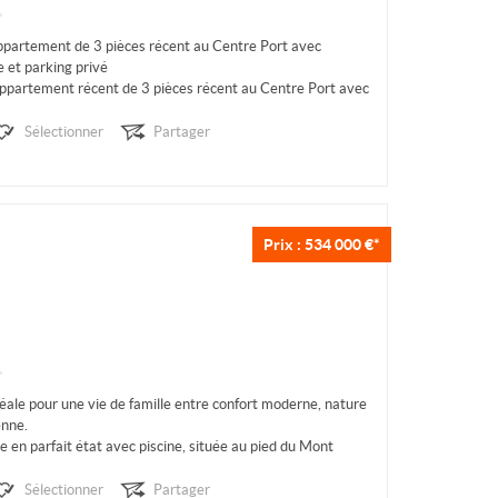
partement de 3 pièces récent au Centre Port avec
 et parking privé
partement récent de 3 pièces récent au Centre Port avec
gagée, garage + parking privé. Résidence...
Sélectionner
Partager
Prix : 534 000 €*
ale pour une vie de famille entre confort moderne, nature
enne.
e en parfait état avec piscine, située au pied du Mont
ronnement naturel privilégié à seulement 3 km...
Sélectionner
Partager