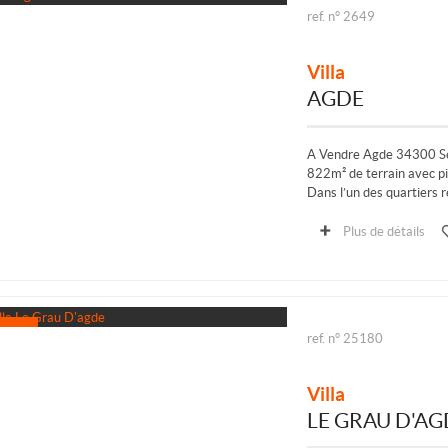
ref. n° 2649
Villa
AGDE
A Vendre Agde 34300 Sec
822m² de terrain avec p
Dans l’un des quartiers 
absolu tout en restant 
Plus de détails
ref. n° 25180
Villa
LE GRAU D'AG