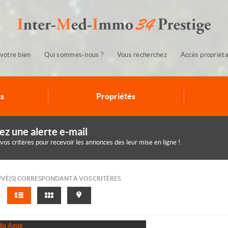
votre bien
Qui sommes-nous ?
Vous recherchez
Accès propriéta
s
Propriétés
ez une alerte e-mail
 vos critères pour recevoir les annonces dès leur mise en ligne !
UVÉ(S) CORRESPONDANT À VOS CRITÈRES.
: