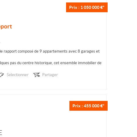
Prix : 1 050 000 €*
pport
 rapport composé de 9 appartements avec 8 garages et
ques pas du centre historique, cet ensemble immobilier de
s'adresse aux investisseurs en quête d’un...
Sélectionner
Partager
Prix : 455 000 €*
E