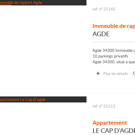
ref. n° 25145
Immeuble de ra
AGDE
Agde 34300 Immeuble de
10 parkings privatifs
Agde 34300, situé à quel
rapport à fort potentiel 
Plus de détails
ref. n° 25213
Appartement
LE CAP D'AGD