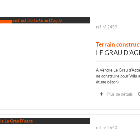
ref. n° 2459
Terrain construc
LE GRAU D'AG
A Vendre Le Grau d'Agde
de construire pour Villa
étude béton)
Uniquement chez Inte
Le Grau d'Agde 34300, en
Plus de détails
d'un environnement Résid
ref. n° 2640