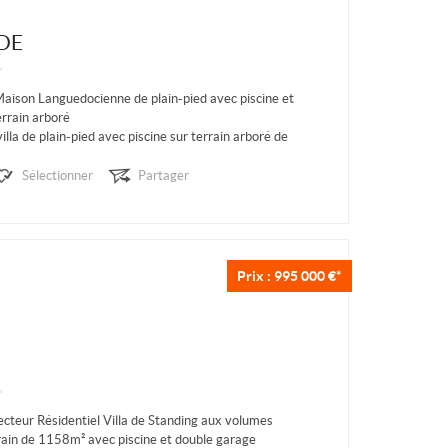
DE
ison Languedocienne de plain-pied avec piscine et
rrain arboré
lla de plain-pied avec piscine sur terrain arboré de
Sélectionner
Partager
ement agréable, à seulement 1,2 km des...
Prix : 995 000 €*
teur Résidentiel Villa de Standing aux volumes
rain de 1158m² avec piscine et double garage