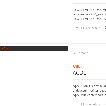
Le Cap d'Agde 34300 Ap
terrasse de 22m², garage
Le Cap d'Agde 34300, Ap
terrasse de 22m², vue dé
Plus de détails
ref. n° 2615
Villa
AGDE
Agde 34300 l’adresse idé
et douceur méditerrané
Agde, villa contemporain
Saint-Loup, dans un envi
Plus de détails