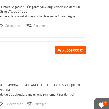
- Littoral Agathois - Élégante villa languedocienne dans un
le Grau d’Agde 34300
ienne – dans un état irréprochable – sur le Grau d’Agde
Sélectionner
Partager
nt résidentiel...
Prix : 609 000 €*
E
GDE 34300– VILLA D'ARCHITECTE BIOCLIMATIQUE DE
PISCINE
ède du Cap d'Agde, dans un environnement résidentiel
oximité du port, des commerces et des plages,...
0
Sélectionner
Partager